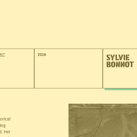
EXHIBITIONS
EVENTS
THE 25TH HOUR COMPETITION
NT
2026
orical
ing
d. Her