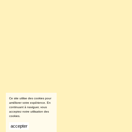
Ce site utilise des cookies pour
améliorer votre expérience. En
continuant à naviguer, vous
acceptez notre utilisation des
cookies.
accepter