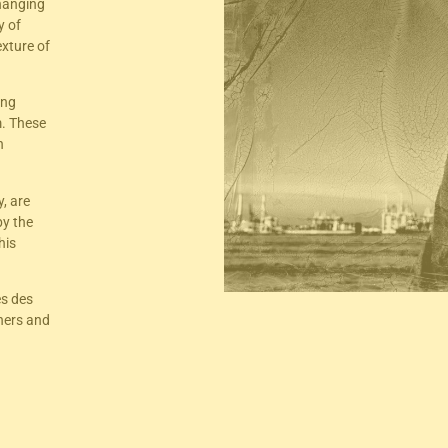
changing
y of
exture of
ing
m. These
h
.
, are
by the
his
es des
thers and