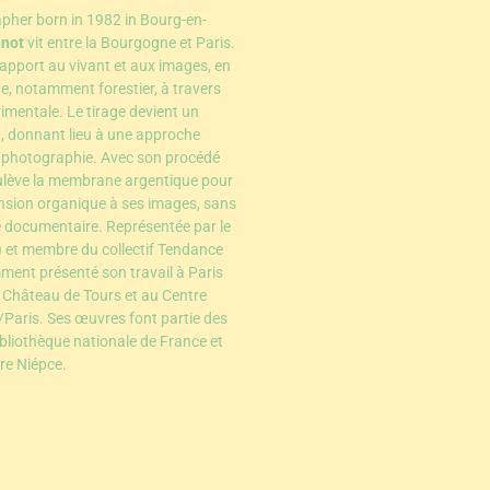
pher born in 1982 in Bourg-en-
nnot
vit entre la Bourgogne et Paris.
 rapport au vivant et aux images, en
ge, notamment forestier, à travers
imentale. Le tirage devient un
on, donnant lieu à une approche
a photographie. Avec son procédé
oulève la membrane argentique pour
nsion organique à ses images, sans
ée documentaire. Représentée par le
) et membre du collectif Tendance
mment présenté son travail à Paris
 Château de Tours et au Centre
/Paris. Ses œuvres font partie des
ibliothèque nationale de France et
re Niépce.