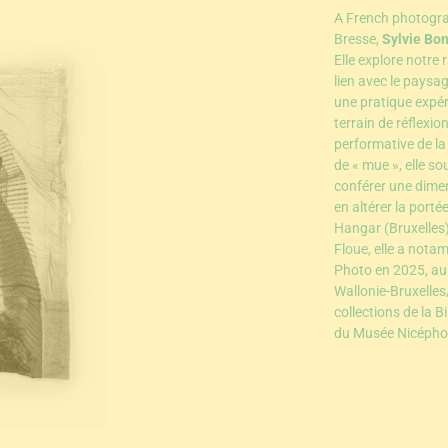
A French photogra
Bresse,
Sylvie Bo
Elle explore notre
lien avec le paysa
une pratique expér
terrain de réflexi
performative de l
de « mue », elle s
conférer une dime
en altérer la port
Hangar (Bruxelles
Floue, elle a nota
Photo en 2025, au
Wallonie-Bruxelles
collections de la B
du Musée Nicépho