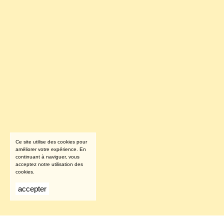
Ce site utilise des cookies pour
améliorer votre expérience. En
continuant à naviguer, vous
acceptez notre utilisation des
cookies.
accepter