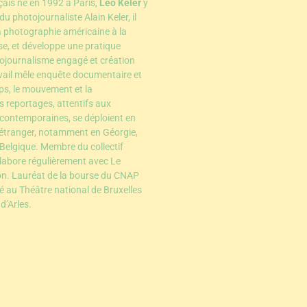
ais né en 1992 à Paris,
Léo Keler
y
s du photojournaliste Alain Keler, il
la photographie américaine à la
ise, et développe une pratique
tojournalisme engagé et création
avail mêle enquête documentaire et
rps, le mouvement et la
s reportages, attentifs aux
 contemporaines, se déploient en
étranger, notamment en Géorgie,
 Belgique. Membre du collectif
llabore régulièrement avec Le
on. Lauréat de la bourse du CNAP
sé au Théâtre national de Bruxelles
d’Arles.