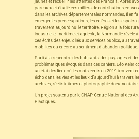
jaunes et recueillir les attentes des Français. Après avo
parcouru et étudié ces milliers de contributions conser
dans les archives départementales normandes, il en fai
émerger les préoccupations, les colères et les espoirs q
traversent aujourd’hui le territoire. Région à la fois rura
industrielle, maritime et agricole, la Normandie révèle à
ces écrits des enjeux liés aux services publics, au travai
mobilités ou encore au sentiment d’abandon politique.
Parti à la rencontre des habitants, des paysages et de
problématiques évoqués dans ces cahiers, Léo Keler 
un état des lieux où les mots écrits en 2019 trouvent e
écho dans les vies et les lieux d’aujourd’hui à travers le
archives, récits intimes et photographie documentaire.
Un projet soutenu par le CNAP-Centre National des Art
Plastiques.