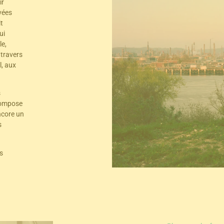
ir
vées
t
ui
le,
 travers
l, aux
s
compose
ncore un
s
s