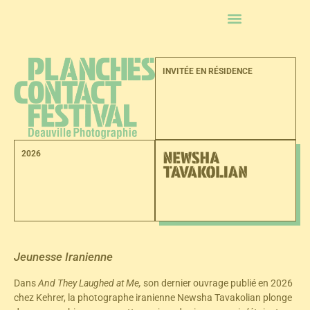
La programmation
INVITÉE EN RÉSIDENCE
Les événements
Concours La 25e Heure
2026
Infos pratiques
Les partenaires
Jeunesse Iranienne
Dans
And They Laughed at Me,
son dernier ouvrage publié en 2026
chez Kehrer, la photographe iranienne Newsha Tavakolian plonge