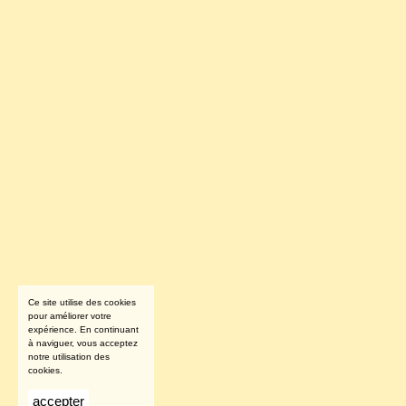
Ce site utilise des cookies
pour améliorer votre
expérience. En continuant
à naviguer, vous acceptez
notre utilisation des
cookies.
accepter